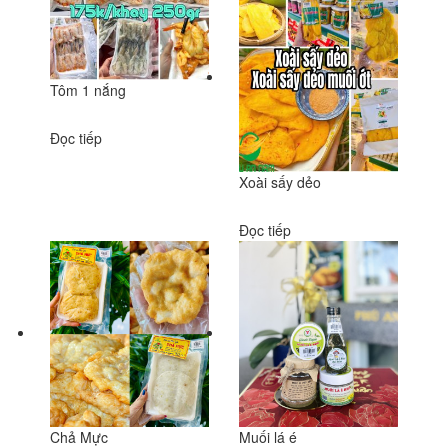
Tôm 1 nắng
Đọc tiếp
Xoài sấy dẻo
Đọc tiếp
Chả Mực
Muối lá é