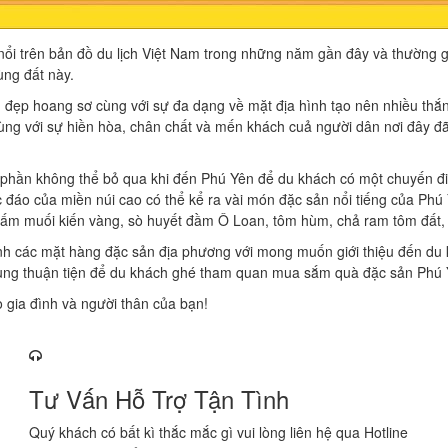
nổi trên bản đồ du lịch Việt Nam trong những năm gần đây và thường g
ùng đất này.
 đẹp hoang sơ cùng với sự đa dạng về mặt địa hình tạo nên nhiều thắn
 với sự hiền hòa, chân chất và mến khách cuả người dân nơi đây đã 
 phần không thể bỏ qua khi đến Phú Yên để du khách có một chuyến 
áo của miền núi cao có thể kể ra vài món đặc sản nổi tiếng của Phú 
 chấm muối kiến vàng, sò huyết đầm Ô Loan, tôm hùm, chả ram tôm đ
các mặt hàng đặc sản địa phương với mong muốn giới thiệu đến du k
 cùng thuận tiện để du khách ghé tham quan mua sắm quà đặc sản Phú 
 gia đình và người thân của bạn!
Tư Vấn Hỗ Trợ Tận Tình
Quý khách có bất kì thắc mắc gì vui lòng liên hệ qua Hotline