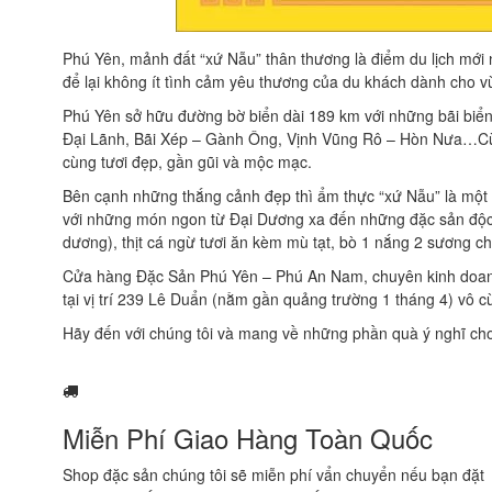
Phú Yên, mảnh đất “xứ Nẫu” thân thương là điểm du lịch mới 
để lại không ít tình cảm yêu thương của du khách dành cho v
Phú Yên sở hữu đường bờ biển dài 189 km với những bãi biển
Đại Lãnh, Bãi Xép – Gành Ông, Vịnh Vũng Rô – Hòn Nưa…Cùng
cùng tươi đẹp, gần gũi và mộc mạc.
Bên cạnh những thắng cảnh đẹp thì ẩm thực “xứ Nẫu” là một
với những món ngon từ Đại Dương xa đến những đặc sản độc đ
dương), thịt cá ngừ tươi ăn kèm mù tạt, bò 1 nắng 2 sương
Cửa hàng Đặc Sản Phú Yên – Phú An Nam, chuyên kinh doanh 
tại vị trí 239 Lê Duẩn (nằm gần quảng trường 1 tháng 4) vô
Hãy đến với chúng tôi và mang về những phần quà ý nghĩ cho
Miễn Phí Giao Hàng Toàn Quốc
Shop đặc sản chúng tôi sẽ miễn phí vẩn chuyển nếu bạn đặt