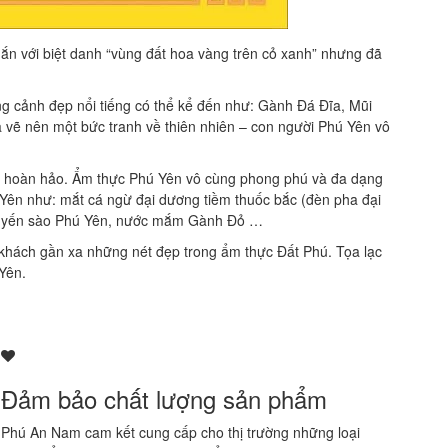
ắn với biệt danh “vùng đất hoa vàng trên cỏ xanh” nhưng đã
g cảnh đẹp nổi tiếng có thể kể đến như: Gành Đá Đĩa, Mũi
vẽ nên một bức tranh về thiên nhiên – con người Phú Yên vô
đi hoàn hảo. Ẩm thực Phú Yên vô cùng phong phú và đa dạng
Yên như: mắt cá ngừ đại dương tiềm thuốc bắc (đèn pha đại
ất, yến sào Phú Yên, nước mắm Gành Đỏ …
hách gần xa những nét đẹp trong ẩm thực Đất Phú. Tọa lạc
Yên.
Đảm bảo chất lượng sản phẩm
Phú An Nam cam kết cung cấp cho thị trường những loại