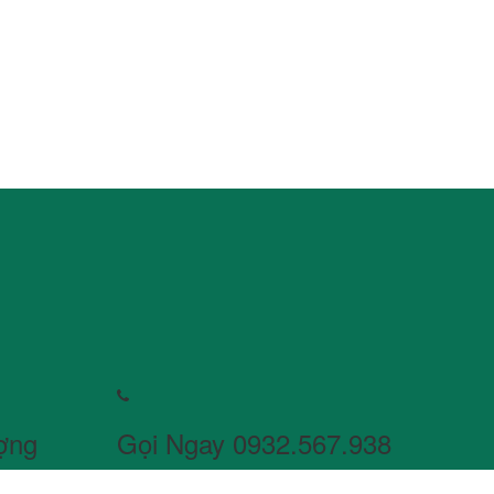
ợng
Gọi Ngay 0932.567.938