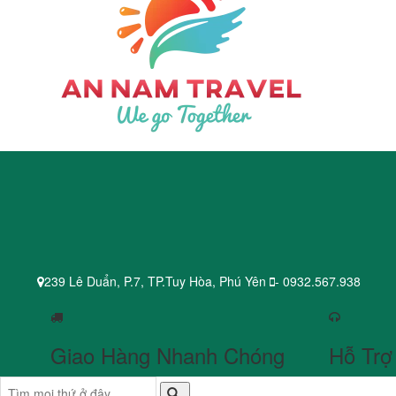
239 Lê Duẩn, P.7, TP.Tuy Hòa, Phú Yên
- 0932.567.938
Giao Hàng Nhanh Chóng
Hỗ Trợ