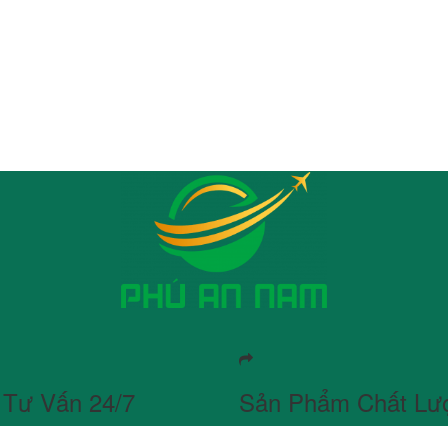
 Tư Vấn 24/7
Sản Phẩm Chất Lư