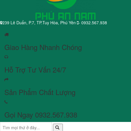
239 Lê Duẩn, P.7, TP.Tuy Hòa, Phú Yên
- 0932.567.938
Giao Hàng Nhanh Chóng
Hỗ Trợ Tư Vấn 24/7
Sản Phẩm Chất Lượng
Gọi Ngay 0932.567.938