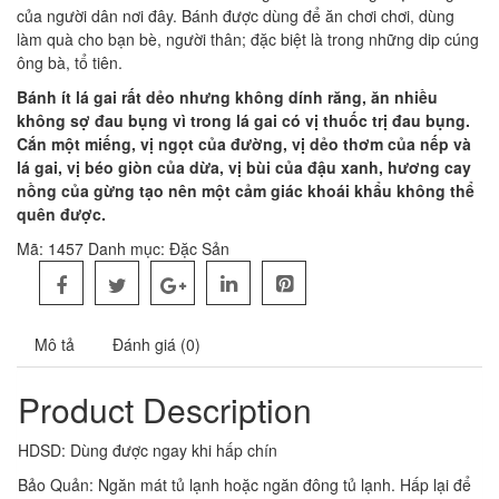
của người dân nơi đây. Bánh được dùng để ăn chơi chơi, dùng
làm quà cho bạn bè, người thân; đặc biệt là trong những dip cúng
ông bà, tổ tiên.
Bánh ít lá gai rất dẻo nhưng không dính răng, ăn nhiều
không sợ đau bụng vì trong lá gai có vị thuốc trị đau bụng.
Cắn một miếng, vị ngọt của đường, vị dẻo thơm của nếp và
lá gai, vị béo giòn của dừa, vị bùi của đậu xanh, hương cay
nồng của gừng tạo nên một cảm giác khoái khẩu không thể
quên được.
Mã:
1457
Danh mục:
Đặc Sản
Mô tả
Đánh giá (0)
Product Description
HDSD: Dùng được ngay khi hấp chín
Bảo Quản: Ngăn mát tủ lạnh hoặc ngăn đông tủ lạnh. Hấp lại để