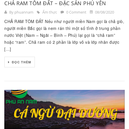
CHẢ RAM TÔM ĐẤT – ĐẶC SẢN PHÚ YÊN
By phuannam
Ẩm thực
0 Comment
08/08/2020
CHẢ RAM TÔM ĐẤT Nếu như người miền Nam gọi là chả giò,
người miền Bắc gọi là nem rán thì một số tỉnh ở trung phần
nước Việt (Nam – Ngãi – Bình – Phú) lại gọi là “chả ram”
hoặc “ram”. Chả ram có 2 phần là lớp vỏ và lớp nhân được
[…]
ĐỌC THÊM