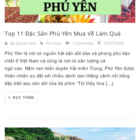
Top 11 Đặc Sản Phú Yên Mua Về Làm Quà
By phuannam
Ẩm thực
1 Comment
19/07/2020
Phú Yên là nơi có nguồn hải sản dồi dào và phong phú bậc
nhất ở Việt Nam và cũng là nơi có sản lượng cá
ngừ cao. Nằm ven biển duyên hải miền Trung, Phú Yên được
thiên nhiên ưu đãi với nhiều danh lam thắng cảnh nổi tiếng
đặc biệt sau cơn sốt của bộ phim “Tôi thấy hoa […]
ĐỌC THÊM