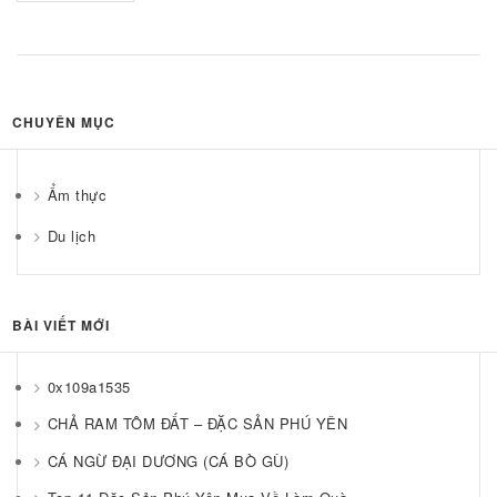
CHUYÊN MỤC
Ẩm thực
Du lịch
BÀI VIẾT MỚI
0x109a1535
CHẢ RAM TÔM ĐẤT – ĐẶC SẢN PHÚ YÊN
CÁ NGỪ ĐẠI DƯƠNG (CÁ BÒ GÙ)