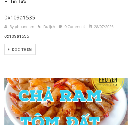
Tin Tức
0x109a1535
By phuannam
Du lịch
0 Comment
28/07/2026
0x109a1535
ĐỌC THÊM