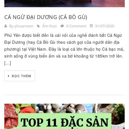
CÁ NGỪ ĐẠI DƯƠNG (CÁ BÒ GÙ)
By phuannam
Ẩm thực
0 Comment
31/07/2020
Phú Yên được biết đến là cái nôi của nghề đánh bắt Cá Ngừ
Đại Dương (hay Cá Bò Gù theo cách gọi của người dân địa
phương) tại Việt Nam. Đây là loại cá lớn thuộc họ Cá bạc má,
sinh sống ở vùng biển ấm và xa bờ khoảng từ 185km trở lên.
[…]
ĐỌC THÊM