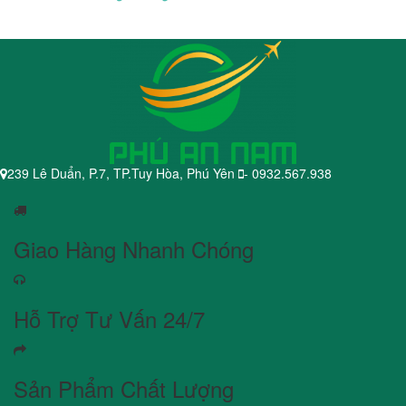
239 Lê Duẩn, P.7, TP.Tuy Hòa, Phú Yên
- 0932.567.938
Giao Hàng Nhanh Chóng
Hỗ Trợ Tư Vấn 24/7
Sản Phẩm Chất Lượng