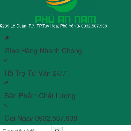
239 Lê Duẩn, P.7, TP.Tuy Hòa, Phú Yên
- 0932.567.938
Giao Hàng Nhanh Chóng
Hỗ Trợ Tư Vấn 24/7
Sản Phẩm Chất Lượng
Gọi Ngay 0932.567.938