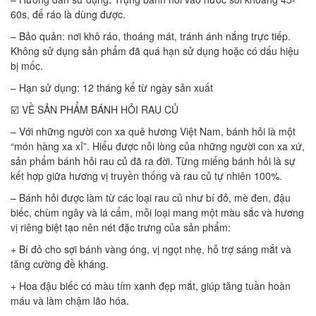
60s, để ráo là dùng được.
– Bảo quản: nơi khô ráo, thoáng mát, tránh ánh nắng trực tiếp.
Không sử dụng sản phẩm đã quá hạn sử dụng hoặc có dấu hiệu
bị mốc.
– Hạn sử dụng: 12 tháng kể từ ngày sản xuất
☑️ VỀ SẢN PHẨM BÁNH HỎI RAU CỦ
– Với những người con xa quê hương Việt Nam, bánh hỏi là một
“món hàng xa xỉ”. Hiểu được nỗi lòng của những người con xa xứ,
sản phẩm bánh hỏi rau củ đã ra đời. Từng miếng bánh hỏi là sự
kết hợp giữa hương vị truyền thống và rau củ tự nhiên 100%.
– Bánh hỏi được làm từ các loại rau củ như bí đỏ, mè đen, đậu
biếc, chùm ngây và lá cẩm, mỗi loại mang một màu sắc và hương
vị riêng biệt tạo nên nét đặc trưng của sản phẩm:
+ Bí đỏ cho sợi bánh vàng óng, vị ngọt nhẹ, hỗ trợ sáng mắt và
tăng cường đề kháng.
+ Hoa đậu biếc có màu tím xanh đẹp mắt, giúp tăng tuần hoàn
máu và làm chậm lão hóa.