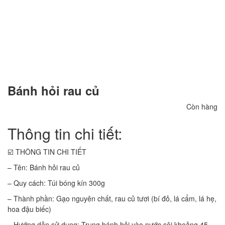
Bánh hỏi rau củ
Còn hàng
Thông tin chi tiết:
☑️ THÔNG TIN CHI TIẾT
– Tên: Bánh hỏi rau củ
– Quy cách: Túi bóng kín 300g
– Thành phần: Gạo nguyên chất, rau củ tươi (bí đỏ, lá cẩm, lá hẹ,
hoa đậu biếc)
– Hướng dẫn sử dụng: Trụng bánh hỏi vào nước sôi khoảng 45-