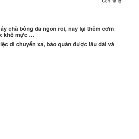
Còn hàng
y chà bông đã ngon rồi, nay lại thêm cơm
ix khô mực …
iệc di chuyển xa, bảo quản được lâu dài và