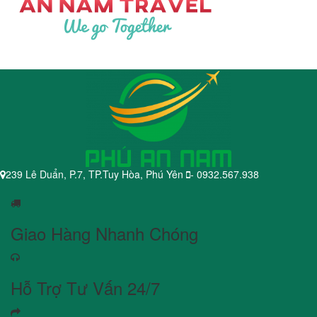
239 Lê Duẩn, P.7, TP.Tuy Hòa, Phú Yên
- 0932.567.938
Giao Hàng Nhanh Chóng
Hỗ Trợ Tư Vấn 24/7