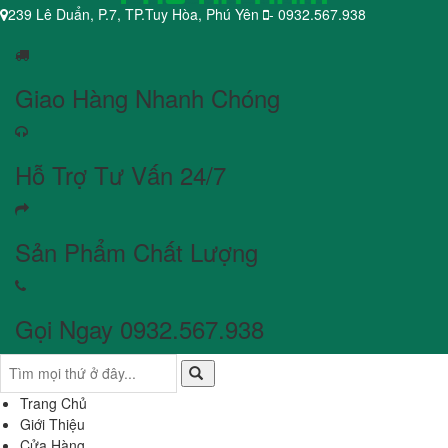
239 Lê Duẩn, P.7, TP.Tuy Hòa, Phú Yên
- 0932.567.938
Giao Hàng Nhanh Chóng
Hỗ Trợ Tư Vấn 24/7
Sản Phẩm Chất Lượng
Gọi Ngay 0932.567.938
Trang Chủ
Giới Thiệu
Cửa Hàng