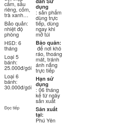
dẫn Sử
cẩm, sầu
dụng
riêng, cốm,
: sản phẩm
trà xanh…
dùng trực
Bảo quản:
tiếp, dùng
nhiệt độ
ngay khi
phòng
mở túi
HSD: 6
Bảo quản:
tháng
để nơi khô
ráo, thoáng
Loại 5
mát, tránh
bánh:
ánh nắng
25.000đ/gói
trực tiếp
Loại 6
Hạn sử
bánh:
dụng
30.000đ/gói
: 06 tháng
kể từ ngày
sản xuất
Đọc tiếp
Sản xuất
tại:
Phú Yên