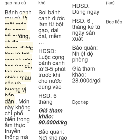
gạo rau củ
khô
(lạc)
HDSD:
Dùng ngay
Bánh canh
Sợi bánh
rau củ
là
canh được
HSD: 6
Đọc tiếp
một món
làm từ bột
tháng kể từ
ăn ngon,
gạo, dai
ngày sản
bổ dưỡng,
dai, mềm
xuất
và đa
…
Bảo quản:
dạng, được
HDSD:
Nhiệt độ
làm từ bột
Luộc cọng
phòng
gạo và các
bánh canh
loại rau củ,
Giá tham
từ 3-5 phút
tạo nên
khảo:
trước khi
nhiều màu
28.000đ/gói
cho nước
sắc và
dùng vào
hương vị
hấp
HSD: 6
dẫn
.
Món
tháng
Đọc tiếp
này không
Giá tham
chỉ phổ
khảo:
biến trong
90.000đ/kg
ẩm thực
truyền
Bảo quán:
thống mà
Nơi khô ráo