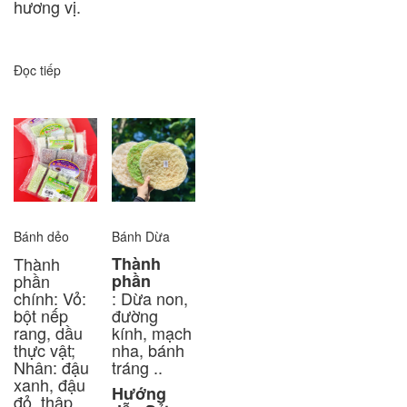
hương vị.
Đọc tiếp
Bánh dẻo
Bánh Dừa
Thành
Thành
phần
phần
chính
:
Vỏ:
: Dừa non,
bột
nếp
đường
rang, dầu
kính, mạch
thực vật;
nha, bánh
Nhân: đậu
tráng ..
xanh, đậu
Hướng
đỏ, thập