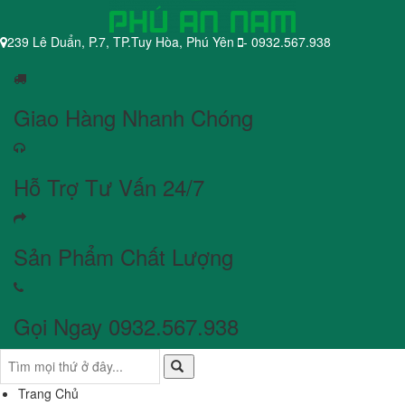
239 Lê Duẩn, P.7, TP.Tuy Hòa, Phú Yên
- 0932.567.938
Giao Hàng Nhanh Chóng
Hỗ Trợ Tư Vấn 24/7
Sản Phẩm Chất Lượng
Gọi Ngay 0932.567.938
Trang Chủ