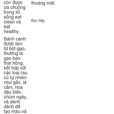
còn được
thoáng mát
ưa chuộng
trong lối
sống eat
Đọc tiếp
clean và
eat
healthy.
Bánh canh
được làm
từ bột gạo,
thường là
gạo bao
thai hồng,
kết hợp với
các loại rau
củ tự nhiên
như gấc, lá
cẩm, hoa
đậu biếc,
chùm ngây,
và dành
dành để
tạo màu và