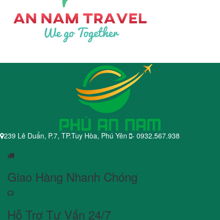
239 Lê Duẩn, P.7, TP.Tuy Hòa, Phú Yên
- 0932.567.938
Giao Hàng Nhanh Chóng
Hỗ Trợ Tư Vấn 24/7