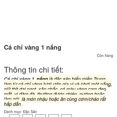
Cá chỉ vàng 1 nắng
Còn hàng
Thông tin chi tiết:
Cá chỉ vàng 1
nắng
là đặc sản biển miền Trung,
làm từ cá chỉ vàng tươi ướp gia vị và phơi một nắng,
giữ thịt dai ngọt, săn chắc, có màu vàng cam đẹp
mắt, vị đậm đà, thường được chiên, nướng hoặc
làm gỏi, là món nhậu hoặc ăn cùng cơm/cháo rất
hấp dẫn
.
Danh mục:
Đặc Sản