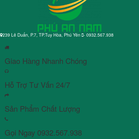
239 Lê Duẩn, P.7, TP.Tuy Hòa, Phú Yên
- 0932.567.938
Giao Hàng Nhanh Chóng
Hỗ Trợ Tư Vấn 24/7
Sản Phẩm Chất Lượng
Gọi Ngay 0932.567.938