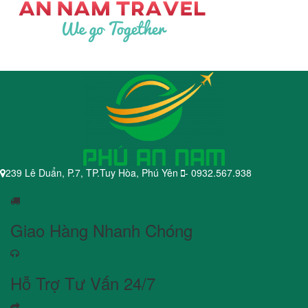
239 Lê Duẩn, P.7, TP.Tuy Hòa, Phú Yên
- 0932.567.938
Giao Hàng Nhanh Chóng
Hỗ Trợ Tư Vấn 24/7