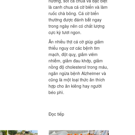
nướng, sốt cà chua và đặc biệt
là canh chua cá cờ biển và làm
ruốc chà bông. Cá cờ biển
thường được đánh bắt ngay
trong ngày nên có chất lượng
cực kỳ tươi ngon.
Ăn nhiều thịt cá cờ giúp giảm
thiểu nguy cơ các bệnh tim
mạch, đột quỵ, giảm viêm
nhiễm, giảm đau khớp, giảm
nồng độ cholesterol trong máu,
ngăn ngừa bệnh Alzheimer và
cũng là một loại thức ăn thích
hợp cho ăn kiêng hay người
béo phì.
Đọc tiếp