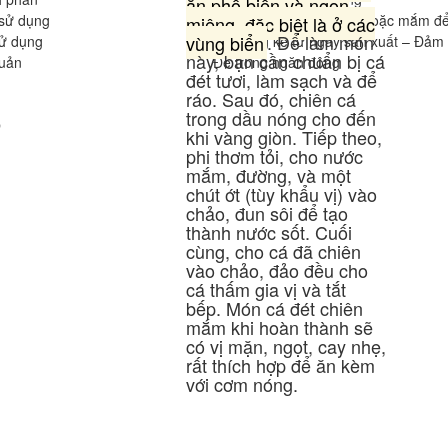
ăn phổ biến và ngon
sử dụng
miệng, đặc biệt là ở các
Nướng lên chấm tương hoặc mắm đ
vùng biển
.
Để làm món
ử dụng
06 tháng kể từ ngày sản xuất – Đảm 
này, bạn cần chuẩn bị cá
quản
Để trong ngăn đông
đét tươi, làm sạch và để
ráo.
Sau đó, chiên cá
trong dầu nóng cho đến
p
khi vàng giòn.
Tiếp theo,
phi thơm tỏi, cho nước
mắm, đường, và một
chút ớt (tùy khẩu vị) vào
chảo, đun sôi để tạo
thành nước sốt.
Cuối
cùng, cho cá đã chiên
vào chảo, đảo đều cho
cá thấm gia vị và tắt
bếp.
Món cá đét chiên
mắm khi hoàn thành sẽ
có vị mặn, ngọt, cay nhẹ,
rất thích hợp để ăn kèm
với cơm nóng.