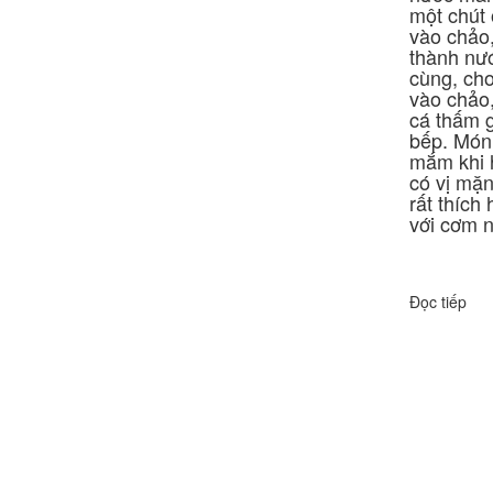
một chút 
vào chảo,
thành nư
cùng, cho
vào chảo
cá thấm g
bếp.
Món 
mắm khi 
có vị mặn
rất thích
với cơm 
Đọc tiếp