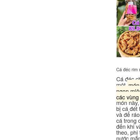
Cá đéc rim
Cá đéc c
một
món 
ngon miện
các vùng
món này,
bị cá đét
và để rá
cá trong
đến khi v
theo, phi
nước mắm