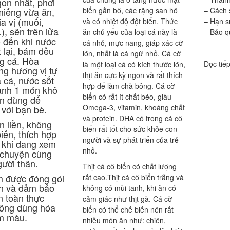
gon nhất, phơi
miếng vừa ăn,
biển gần bờ, các rặng san hô
– Cách 
ia vị (muối,
và có nhiệt độ đột biến. Thức
– Hạn s
, sên trên lửa
ăn chủ yếu của loại cá này là
– Bảo 
ho đến khi nước
cá nhỏ, mực nang, giáp xác cỡ
t lại, bám đều
lớn, nhất là cá ngừ nhỏ. Cá cờ
g cá. Hòa
Đọc tiế
là một loại cá có kích thước lớn,
ng hương vị tự
thịt ăn cực kỳ ngon và rất thích
 cá, nước sốt
hợp để làm chà bông. Cá cờ
hành 1 món khô
biển có rất ít chất béo, giàu
n dùng để
Omega-3, vitamin, khoáng chất
với bạn bè.
và protein. DHA có trong cá cờ
 liền, không
biển rất tốt cho sức khỏe con
iến, thích hợp
người và sự phát triển của trẻ
 khi đang xem
nhỏ.
 chuyện cùng
ười thân.
Thịt cá cờ biển có chất lượng
 được đóng gói
rất cao.Thịt cá cờ biển trắng và
ẩn và đảm bảo
không có mùi tanh, khi ăn có
n toàn thực
cảm giác như thịt gà. Cá cờ
ông dùng hóa
biển có thể chế biến nên rất
m màu.
nhiều món ăn như: chiên,