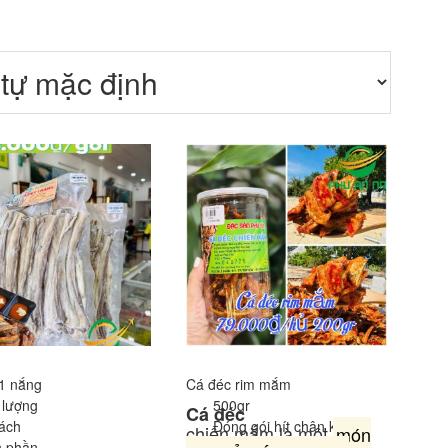
1 nắng
Cá đéc rim mắm
 lượng
500gr
Cá đéc
ách
Đóng gói hít chân không
chiên mắm là một
món
h phần
Cá đét tươi phơi 1 nắng