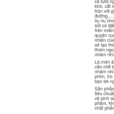
cá tươi n
khô, cắt 
trộn với g
đường,….)
liu riu c
sốt cô đặ
trên miến
quyện cu
nhiên của
sẽ tạo t
thơm ngo
nhâm nhi 
Là món ăn
cần chế b
nhâm nhi
phim, trò
bạn bè ng
Sản phẩm
tiêu chu
vệ sinh a
phẩm, kh
chất phẩ