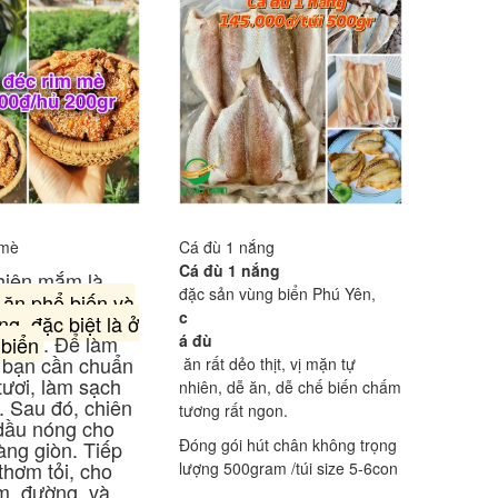
 mè
Cá đù 1 nắng
Cá đù 1 nắng
hiên mắm là
đặc sản vùng biển Phú Yên,
ăn phổ biến và
c
g, đặc biệt là ở
 biển
.
Để làm
á đù
 bạn cần chuẩn
ăn rất dẻo thịt, vị mặn tự
 tươi, làm sạch
nhiên, dễ ăn, dễ chế biến chấm
o.
Sau đó, chiên
tương rất ngon.
 dầu nóng cho
Đóng gói hút chân không trọng
àng giòn.
Tiếp
 thơm tỏi, cho
lượng 500gram /túi size 5-6con
, đường, và