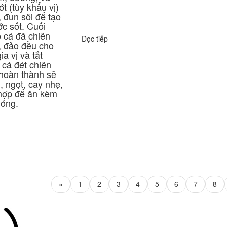
ớt (tùy khẩu vị)
 đun sôi để tạo
ớc sốt.
Cuối
 cá đã chiên
Đọc tiếp
, đảo đều cho
ia vị và tắt
cá đét chiên
hoàn thành sẽ
, ngọt, cay nhẹ,
 hợp để ăn kèm
nóng.
«
1
2
3
4
5
6
7
8