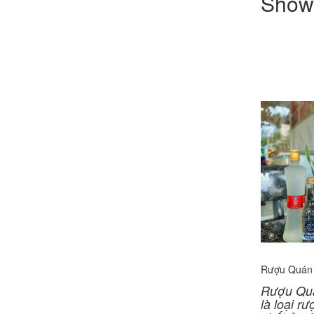
Showi
Rượu Quán
Rượu Qu
là loại rư