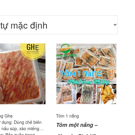
ng Ghẹ
Tôm 1 nắng
 dụng: Dùng chế biến
Tôm một nắng –
 nấu súp, xào miếng…
n: Bảo quản trong