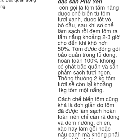
đặc sản Phú Yên
ng.
còn gọi là tôm tắm nắng
được chế biến từ tôm
tươi xanh, được lột vỏ,
bỏ đầu, sau khi sơ chế
p
làm sạch rồi đem tôm ra
tắm nắng khoảng 2-3 giờ
cho đến khi khô hơn
50%. Tôm đươc đóng gói
bảo quản trong tủ đông,
hoàn toàn 100% không
có chất bảo quản và sản
phẩm sạch tươi ngon.
Thông thường 2 kg tôm
tươi sẽ còn lại khoảng
1kg tôm một nắng.
Cách chế biến tôm cũng
khá là đơn giản do tôm
đã được làm sạch hoàn
toàn nên chỉ cần rã đông
và đem nướng, chiên,
xào hay làm gỏi hoặc
nấu canh mà không phải