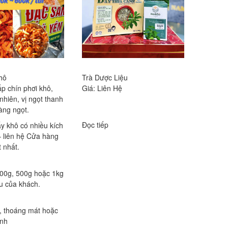
hô
Trà Dược Liệu
p chín phơi khô,
Giá: Liên Hệ
nhiên, vị ngọt thanh
àng ngọt.
Đọc tiếp
y khô có nhiều kích
– liên hệ Cửa hàng
t nhất.
200g, 500g hoặc 1kg
u của khách.
, thoáng mát hoặc
ạnh