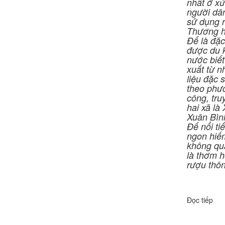
nhất ở x
người dâ
sử dụng r
Thương h
Đế là đặ
được du 
nước biế
xuất từ 
liệu đặc 
theo phư
công, tru
hai xã là
Xuân Bìn
Đế nổi ti
ngon hiếm
không quá
là thơm h
rượu thô
Đọc tiếp