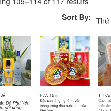
ng 109–114 of 117 results
Sort By:
 Đế
Rượu Tằm
Thịt Cà
Đặc sản làng nghề truyền
Cách sử
án Đế Phú Yên
thống trồng dâu nuôi tằm của
món ăn:
ợu nổi tiếng
Phú Yên
Bảo quả