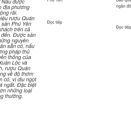
ứ Nẫu được
ngăn đô
n địa phương
ộng rãi.
iệu rượu Quán
Đọc tiếp
c sản Phú Yên
Đọc tiế
khách trên cả
t đến. Được sản
những nguyên
sản sẵn có, nấu
ơng pháp thủ
yền thống của
 Xuân Lộc và
h, rượu Quán
ếng về độ thơm
 có, vị dịu ngọt
 ngắt. Đặc biệt
ơn những loại
ng thường.