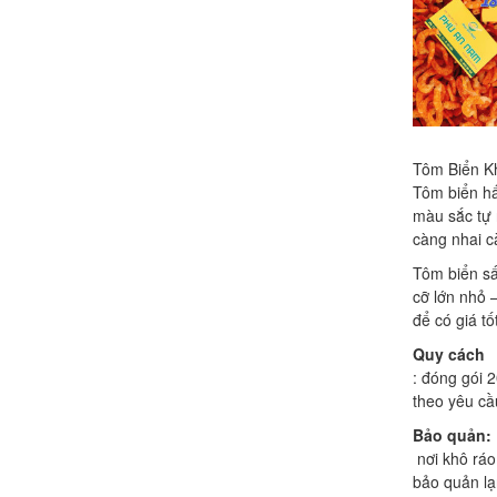
Tôm Biển K
Tôm biển hấ
màu sắc tự 
càng nhai c
Tôm biển sấ
cỡ lớn nhỏ 
để có giá tố
Quy cách
: đóng gói 
theo yêu cầ
Bảo quản:
nơi khô ráo
bảo quản l