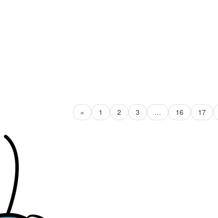
«
1
2
3
…
16
17