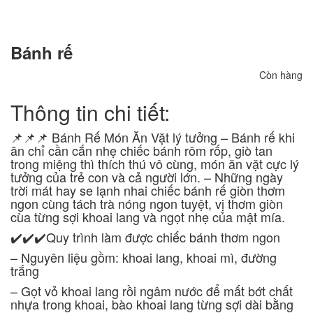
Bánh rế
Còn hàng
Thông tin chi tiết:
📌📌📌 Bánh Rế Món Ăn Vặt lý tưởng – Bánh rế khi
ăn chỉ cần cắn nhẹ chiếc bánh rôm rốp, giò tan
trong miệng thì thích thú vô cùng, món ăn vặt cực lý
tưởng của trẻ con và cả người lớn. – Những ngày
trời mát hay se lạnh nhai chiếc bánh rế giòn thơm
ngon cùng tách trà nóng ngon tuyệt, vị thơm giòn
cùa từng sợi khoai lang và ngọt nhẹ của mật mía.
✔️✔️✔️Quy trình làm được chiếc bánh thơm ngon
– Nguyên liệu gồm: khoai lang, khoai mì, đường
trắng
– Gọt vỏ khoai lang rồi ngâm nước để mất bớt chất
nhựa trong khoai, bào khoai lang từng sợi dài bằng