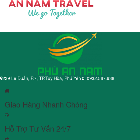
239 Lê Duẩn, P.7, TP.Tuy Hòa, Phú Yên
- 0932.567.938
Giao Hàng Nhanh Chóng
Hỗ Trợ Tư Vấn 24/7