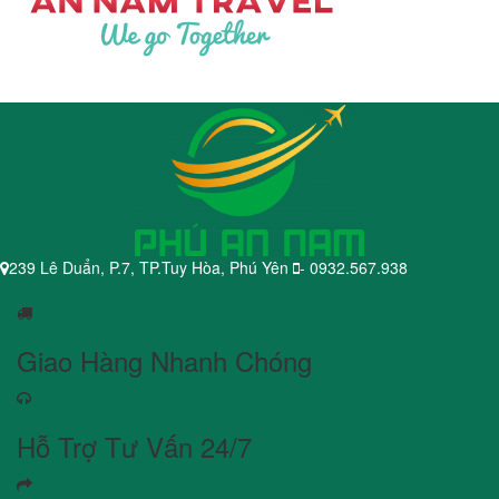
239 Lê Duẩn, P.7, TP.Tuy Hòa, Phú Yên
- 0932.567.938
Giao Hàng Nhanh Chóng
Hỗ Trợ Tư Vấn 24/7