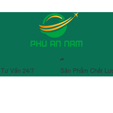
 Tư Vấn 24/7
Sản Phẩm Chất Lư