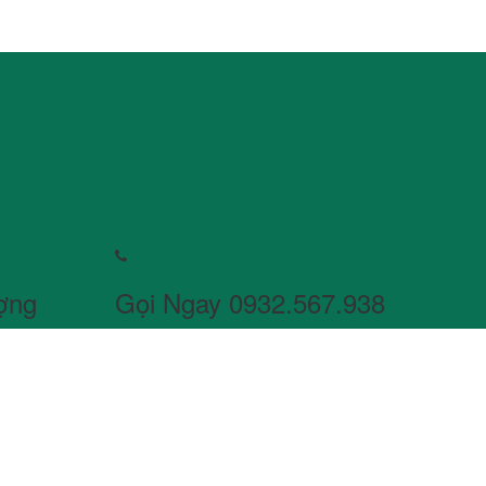
ợng
Gọi Ngay 0932.567.938