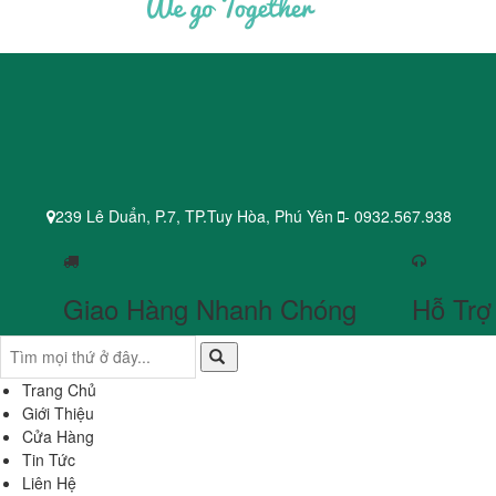
239 Lê Duẩn, P.7, TP.Tuy Hòa, Phú Yên
- 0932.567.938
Giao Hàng Nhanh Chóng
Hỗ Trợ
Trang Chủ
Giới Thiệu
Cửa Hàng
Tin Tức
Liên Hệ