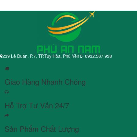
239 Lê Duẩn, P.7, TP.Tuy Hòa, Phú Yên
- 0932.567.938
Giao Hàng Nhanh Chóng
Hỗ Trợ Tư Vấn 24/7
Sản Phẩm Chất Lượng