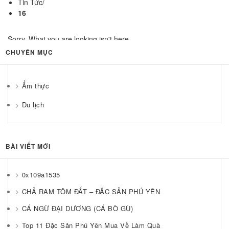
Tin Tức
/
16
Sorry, What you are looking isn't here..
CHUYÊN MỤC
Ẩm thực
Du lịch
BÀI VIẾT MỚI
0x109a1535
CHẢ RAM TÔM ĐẤT – ĐẶC SẢN PHÚ YÊN
CÁ NGỪ ĐẠI DƯƠNG (CÁ BÒ GÙ)
Top 11 Đặc Sản Phú Yên Mua Về Làm Quà